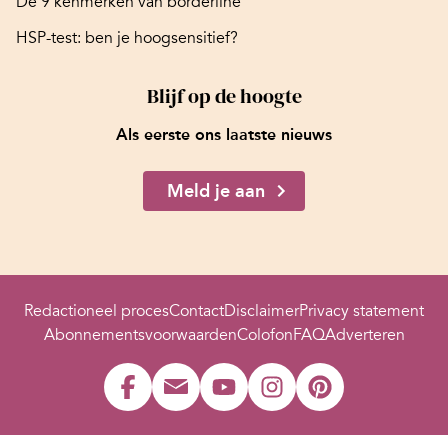
De 9 kenmerken van borderline
HSP-test: ben je hoogsensitief?
Blijf op de hoogte
Als eerste ons laatste nieuws
Meld je aan
Redactioneel proces
Contact
Disclaimer
Privacy statement
Abonnementsvoorwaarden
Colofon
FAQ
Adverteren