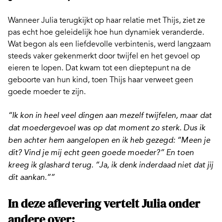
Wanneer Julia terugkijkt op haar relatie met Thijs, ziet ze
pas echt hoe geleidelijk hoe hun dynamiek veranderde.
Wat begon als een liefdevolle verbintenis, werd langzaam
steeds vaker gekenmerkt door twijfel en het gevoel op
eieren te lopen. Dat kwam tot een dieptepunt na de
geboorte van hun kind, toen Thijs haar verweet geen
goede moeder te zijn.
“Ik kon in heel veel dingen aan mezelf twijfelen, maar dat
dat
moe
d
e
rgevoel was op dat moment zo sterk. Dus ik
ben achter hem aangelopen en ik heb gezegd: “Meen je
dit? Vind je mij echt geen goede
moe
d
e
r?” En toen
kreeg ik glashard terug. “Ja, ik denk inderdaad niet dat jij
dit aankan.””
In deze aflevering vertelt Julia onder
andere over: