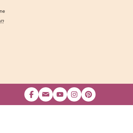
ine
f?