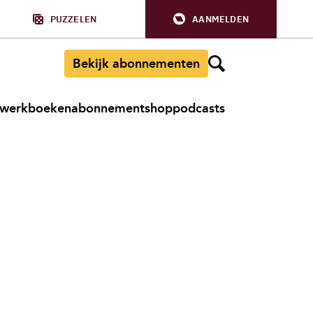
PUZZELEN
AANMELDEN
Bekijk abonnementen
werkboeken
abonnement
shop
podcasts