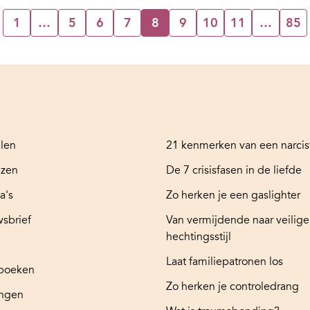
1
…
5
6
7
8
9
10
11
…
85
elen
21 kenmerken van een narcis
ezen
De 7 crisisfasen in de liefde
a's
Zo herken je een gaslighter
sbrief
Van vermijdende naar veilige
hechtingsstijl
Laat familiepatronen los
boeken
Zo herken je controledrang
ingen