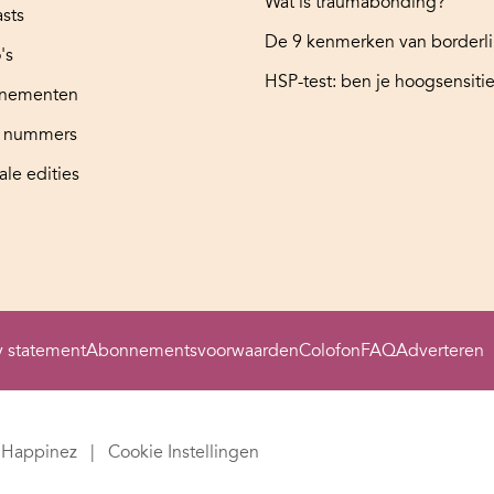
Wat is traumabonding?
sts
De 9 kenmerken van borderl
's
HSP-test: ben je hoogsensitie
nementen
e nummers
ale edities
y statement
Abonnementsvoorwaarden
Colofon
FAQ
Adverteren
Happinez
Cookie Instellingen