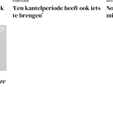
Interview
Art
ek
‘Een kantelperiode heeft ook iets
No
te brengen’
mi
ze