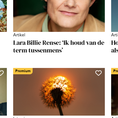
Artikel
Art
Lara Billie Rense: ‘Ik houd van de
Ho
term tussenmens’
al
Premium
Pr