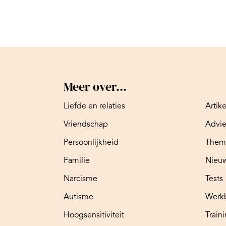
Meer over...
Liefde en relaties
Artik
Vriendschap
Advi
Persoonlijkheid
Them
Familie
Nieuw
Narcisme
Tests
Autisme
Werk
Hoogsensitiviteit
Train