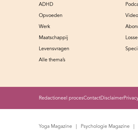
ADHD
Podca
Opvoeden
Video
Werk
Abon
Maatschappij
Loss
Levensvragen
Speci
Alle thema’s
Redactioneel proces
Contact
Disclaimer
Privac
Yoga Magazine
Psychologie Magazine