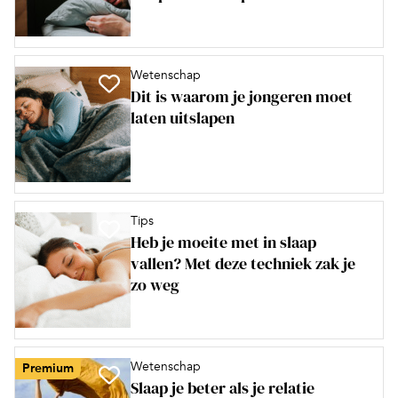
Wetenschap
Dit is waarom je jongeren moet
laten uitslapen
Tips
Heb je moeite met in slaap
vallen? Met deze techniek zak je
zo weg
Wetenschap
Premium
Slaap je beter als je relatie