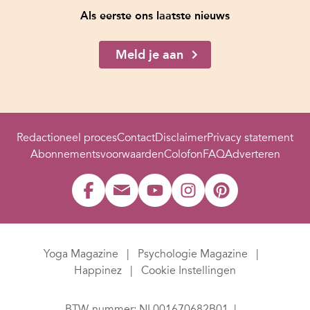
Als eerste ons laatste nieuws
Meld je aan
Redactioneel proces
Contact
Disclaimer
Privacy statement
Abonnementsvoorwaarden
Colofon
FAQ
Adverteren
Yoga Magazine
Psychologie Magazine
Happinez
Cookie Instellingen
BTW-nummer: NL001670682B01