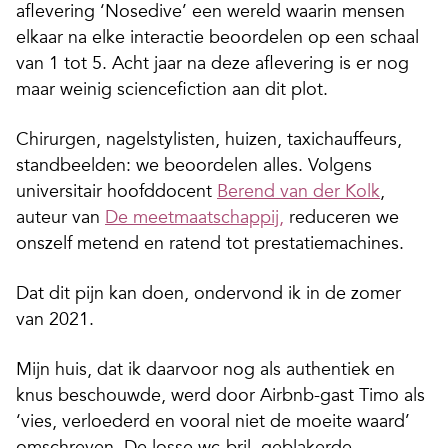
aflevering ‘Nosedive’ een wereld waarin mensen
elkaar na elke interactie beoordelen op een schaal
van 1 tot 5. Acht jaar na deze aflevering is er nog
maar weinig sciencefiction aan dit plot.
Chirurgen, nagelstylisten, huizen, taxichauffeurs,
standbeelden: we beoordelen alles. Volgens
universitair hoofddocent
Berend van der Kolk
,
auteur van
De meetmaatschappij,
reduceren we
onszelf metend en ratend tot prestatiemachines.
Dat dit pijn kan doen, ondervond ik in de zomer
van 2021.
Mijn huis, dat ik daarvoor nog als authentiek en
knus beschouwde, werd door Airbnb-gast Timo als
‘vies, verloederd en vooral niet de moeite waard’
omschreven. De losse wc-bril, geblakerde