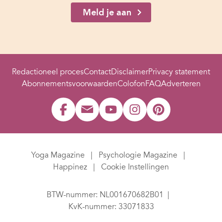
Meld je aan
Redactioneel proces
Contact
Disclaimer
Privacy statement
Abonnementsvoorwaarden
Colofon
FAQ
Adverteren
Yoga Magazine
Psychologie Magazine
Happinez
Cookie Instellingen
BTW-nummer: NL001670682B01
KvK-nummer: 33071833