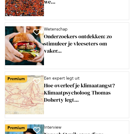
we...
Wetenschap
Onderzoekers ontdekken: zo
stimuleer je vleeseters om
vaker...
Een expert legt uit
Premium
Hoe overleef je klimaatangst?
Klimaatpsycholoog Thomas
Doherty legt...
Interview
Premium