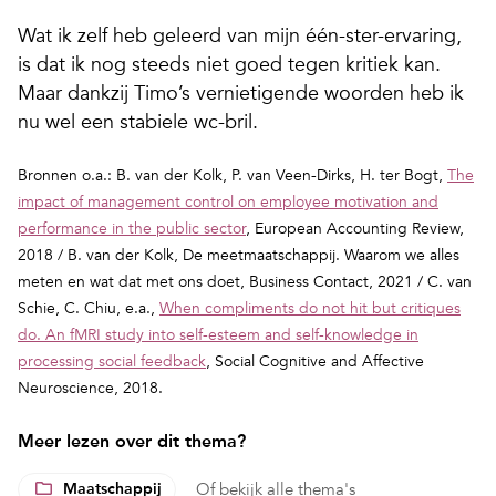
Wat ik zelf heb geleerd van mijn één-ster-ervaring,
is dat ik nog steeds niet goed tegen kritiek kan.
Maar dankzij Timo’s vernietigende woorden heb ik
nu wel een stabiele wc-bril.
Bronnen o.a.: B. van der Kolk, P. van Veen-Dirks, H. ter Bogt,
The
impact of management control on employee motivation and
performance in the public sector
,
European Accounting Review,
2018 / B. van der Kolk,
De meetmaatschappij. Waarom we alles
meten en wat dat met ons doet,
Business Contact, 2021 / C. van
Schie, C. Chiu, e.a.,
When compliments do not hit but critiques
do. An fMRI study into self-esteem and self-knowledge in
processing social feedback
,
Social Cognitive and Affective
Neuroscience, 2018.
Meer lezen over dit thema?
Maatschappij
Of
bekijk alle thema's