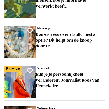
mensen: hoe je informatie
verwerkt heeft...
Uitgelegd
Keuzestress over de állerbeste
optie? Dit helpt om de knoop
door te...
Persoonlijk
Premium
Kun je je persoonlijkheid
veranderen? Journalist Roos van
Hennekeler...
Wetenschap