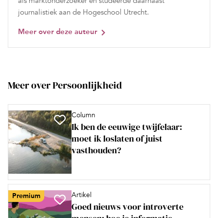
als marktonderzoeker en studeerde daarnaast
journalistiek aan de Hogeschool Utrecht.
Meer over deze auteur
Meer over Persoonlijkheid
Column
Ik ben de eeuwige twijfelaar:
moet ik loslaten of juist
vasthouden?
Artikel
Premium
Goed nieuws voor introverte