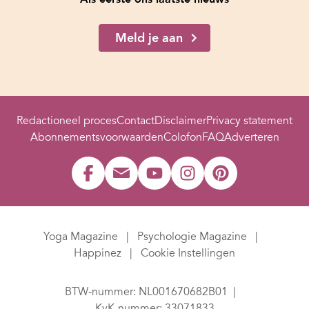
Meld je aan
Redactioneel proces
Contact
Disclaimer
Privacy statement
Abonnementsvoorwaarden
Colofon
FAQ
Adverteren
Yoga Magazine
Psychologie Magazine
Happinez
Cookie Instellingen
BTW-nummer: NL001670682B01
KvK-nummer: 33071833