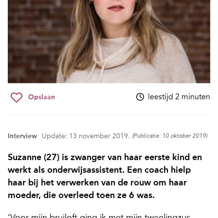
leestijd 2 minuten
Opslaan
Interview
Update: 13 november 2019.
(Publicatie: 10 oktober 2019)
Suzanne (27) is zwanger van haar eerste kind en
werkt als onderwijsassistent. Een coach hielp
haar bij het verwerken van de rouw om haar
moeder, die overleed toen ze 6 was.
‘Voor mijn bruiloft ging ik met mijn tweelingzus,