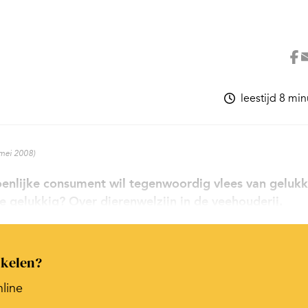
leestijd 8 mi
 mei 2008)
tsoenlijke consument wil tegenwoordig vlees van geluk
 gelukkig? Over dierenwelzijn in de veehouderij.
ikelen?
nline