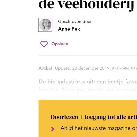
de veehouderij
Geschreven door
Anne Pek
Opslaan
Artikel
Update: 28 december 2019.
(Publicatie: 01
De bio-industrie is uit: een beetje fa
beesten. Maar wat maakt een hamlapje
Doorlezen + toegang tot alle art
Altijd het nieuwste magazine o