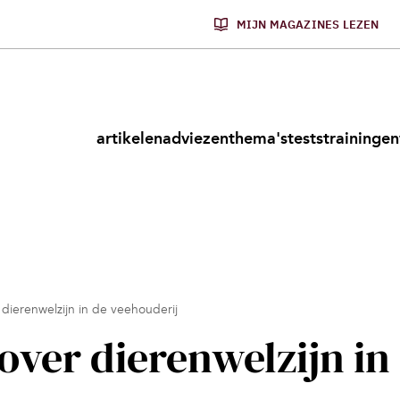
MIJN MAGAZINES LEZEN
artikelen
adviezen
thema's
tests
trainingen
 dierenwelzijn in de veehouderij
over dierenwelzijn in