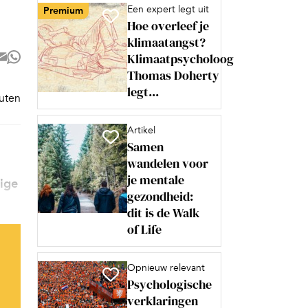
Een expert legt uit
Premium
Hoe overleef je
klimaatangst?
Klimaatpsycholoog
Thomas Doherty
legt...
nuten
Artikel
Samen
wandelen voor
je mentale
kige
gezondheid:
dit is de Walk
of Life
Opnieuw relevant
Psychologische
verklaringen