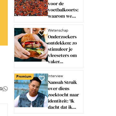
voor de
voetbalkoorts:
waarom we...
Wetenschap
Onderzoekers
ontdekken: zo
stimuleer je
vleeseters om
vaker...
Interview
Premium
Nanoah Struik
over diens
zoektocht naar
identiteit: ‘Ik
dacht dat ik...