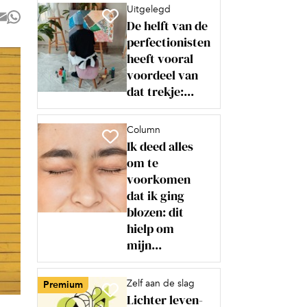
Uitgelegd
De helft van de
perfectionisten
heeft vooral
voordeel van
dat trekje:...
Column
Ik deed alles
om te
voorkomen
dat ik ging
blozen: dit
hielp om
mijn...
Zelf aan de slag
Premium
Lichter leven-