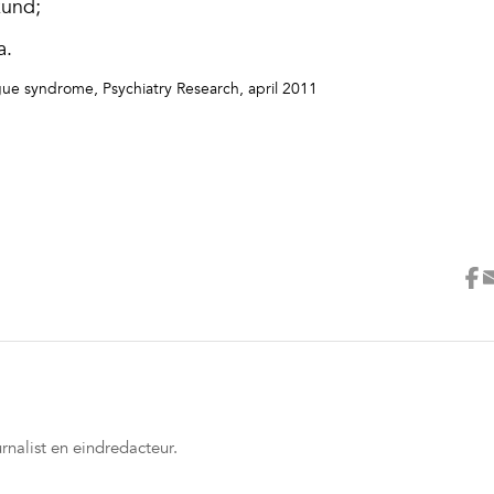
kund;
a.
igue syndrome, Psychiatry Research, april 2011
rnalist en eindredacteur.