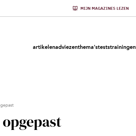
MIJN MAGAZINES LEZEN
artikelen
adviezen
thema's
tests
trainingen
pgepast
n opgepast