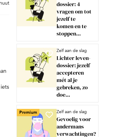
inuut
dossier: 4
vragen om tot
jezelf te
komen en te
stoppen...
Zelf aan de slag
Lichter leven-
dossier: jezelf
aan
accepteren
mét al je
iets
gebreken, zo
doe...
Zelf aan de slag
Premium
Gevoelig voor
andermans
verwachtingen?