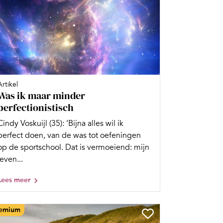
Artikel
Was ik maar minder
perfectionistisch
Cindy Voskuijl (35): ‘Bijna alles wil ik
perfect doen, van de was tot oefeningen
op de sportschool. Dat is vermoeiend: mijn
leven...
Lees meer
emium