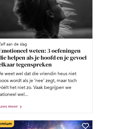
Zelf aan de slag
Emotioneel weten: 3 oefeningen
die helpen als je hoofd en je gevoel
elkaar tegenspreken
Je weet wel dat die vriendin heus niet
boos wordt als je ‘nee’ zegt, maar toch
vóélt het niet zo. Vaak begrijpen we
rationeel wel...
Lees meer
emium