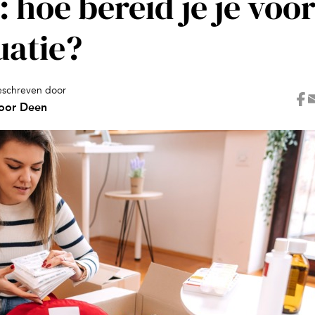
: hoe bereid je je voo
uatie?
schreven door
loor Deen