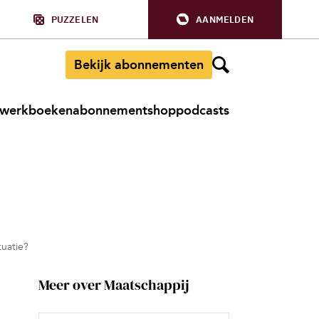
PUZZELEN
AANMELDEN
Bekijk abonnementen
werkboeken
abonnement
shop
podcasts
tuatie?
Meer over Maatschappij