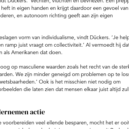
 duidt Dückers. ‘Vechten, vluchten en bevriezen. Een prep
et heft in eigen handen en krijgt daardoor een gevoel van
 anderen, en autonoom richting geeft aan zijn eigen
lagen vorm van individualisme, vindt Dückers. ‘Je hel
 een ramp juist vraagt om collectiviteit.’ Al vermoedt hij da
an als Amerikanen dat doen.
oog op masculiene waarden zoals het recht van de ster
aarden. We zijn minder geneigd om problemen op te los
wetsbaarheden.’ Ook is het misschien niet nodig om
oorbeelden die laten zien dat mensen elkaar juist altijd zul
dernemen actie
e voorbereiden veel ellende besparen, mocht het er ooi