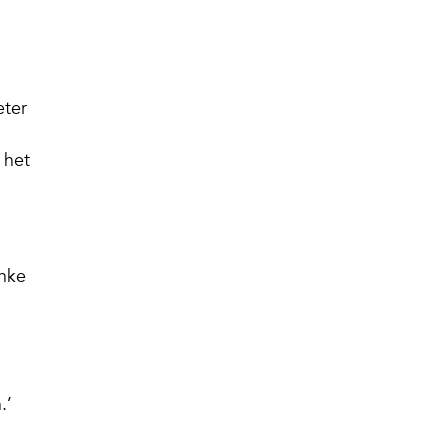
eter
 het
ynke
.’