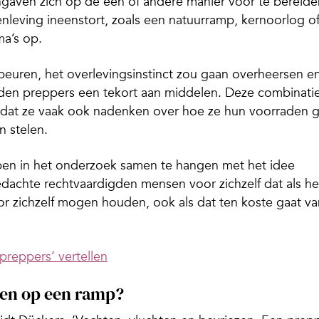
angaven zich op de een of andere manier voor te bereide
nleving ineenstort, zoals een natuurramp, kernoorlog o
ma’s op.
beuren, het overlevingsinstinct zou gaan overheersen e
esden preppers een tekort aan middelen. Deze combinati
e dat ze vaak ook nadenken over hoe ze hun voorraden 
 stelen.
pen in het onderzoek samen te hangen met het idee
 gedachte rechtvaardigden mensen voor zichzelf dat als he
r zichzelf mogen houden, ook als dat ten koste gaat va
preppers’ vertellen
iden op een ramp?