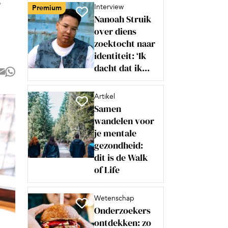
r
Interview
Premium
Nanoah Struik
over diens
zoektocht naar
identiteit: ‘Ik
dacht dat ik...
Artikel
Samen
wandelen voor
je mentale
gezondheid:
dit is de Walk
of Life
Wetenschap
Onderzoekers
ontdekken: zo