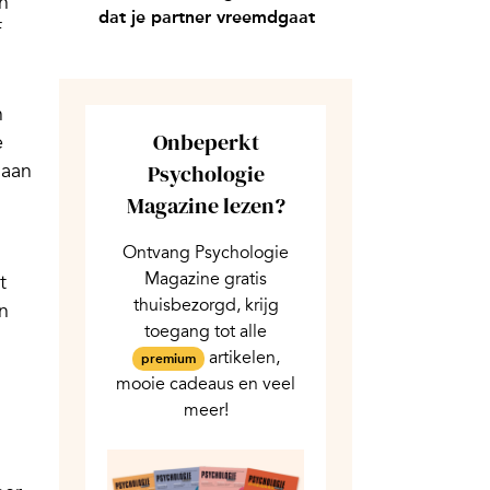
n
dat je partner vreemdgaat
f
n
Onbeperkt
e
gaan
Psychologie
Magazine lezen?
Ontvang Psychologie
Magazine gratis
t
thuisbezorgd, krijg
n
toegang tot alle
artikelen,
premium
mooie cadeaus en veel
meer!