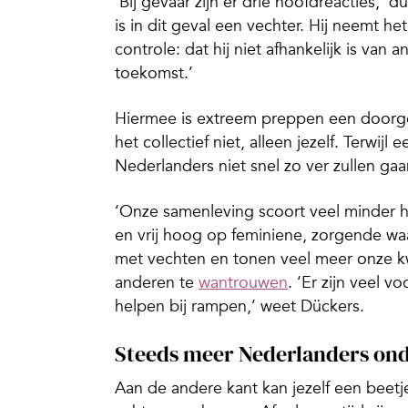
‘Bij gevaar zijn er drie hoofdreacties,’
is in dit geval een vechter. Hij neemt h
controle: dat hij niet afhankelijk is van
toekomst.’
Hiermee is extreem preppen een doorges
het collectief niet, alleen jezelf. Terwijl
Nederlanders niet snel zo ver zullen ga
‘Onze samenleving scoort veel minder h
en vrij hoog op feminiene, zorgende w
met vechten en tonen veel meer onze k
anderen te
wantrouwen
. ‘Er zijn veel v
helpen bij rampen,’ weet Dückers.
Steeds meer Nederlanders on
Aan de andere kant kan jezelf een beetj