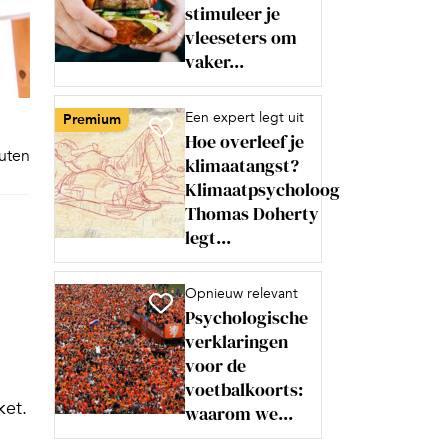
stimuleer je
vleeseters om
vaker...
Een expert legt uit
Premium
Hoe overleef je
nuten
klimaatangst?
Klimaatpsycholoog
Thomas Doherty
legt...
Opnieuw relevant
Psychologische
verklaringen
voor de
voetbalkoorts:
ket.
waarom we...