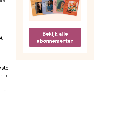
per
Bekijk alle
pt
abonnementen
t
kste
sen
len
t