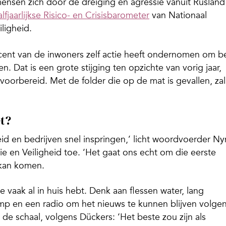
mensen zich door de dreiging en agressie vanuit Rusland
alfjaarlijkse Risico- en Crisisbarometer
van Nationaal
ligheid.
ocent van de inwoners zelf actie heeft ondernomen om b
en. Dat is een grote stijging ten opzichte van vorig jaar,
voorbereid. Met de folder die op de mat is gevallen, zal
t?
eid en bedrijven snel inspringen,’ licht woordvoerder N
tie en Veiligheid toe. ‘Het gaat ons echt om die eerste
 kan komen.
 vaak al in huis hebt. Denk aan flessen water, lang
mp en een radio om het nieuws te kunnen blijven volgen
 de schaal, volgens Dückers: ‘Het beste zou zijn als