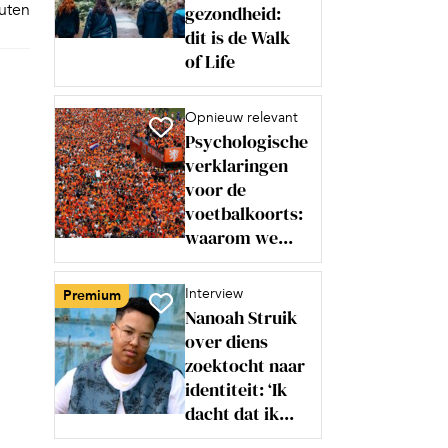
nuten
gezondheid:
dit is de Walk
of Life
Opnieuw relevant
Psychologische
verklaringen
voor de
voetbalkoorts:
waarom we...
Interview
Premium
Nanoah Struik
over diens
zoektocht naar
identiteit: ‘Ik
dacht dat ik...