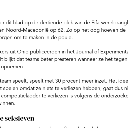
an dit blad op de dertiende plek van de Fifa-wereldrangli
3 en Noord-Macedonië op 62. Zo op het oog hoeven de
zorgen om te maken in de poule.
rs uit Ohio publiceerden in het Journal of Experimenta
t blijkt dat teams beter presteren wanneer ze het tegen
n opnemen.
 team speelt, speelt met 30 procent meer inzet. Het ide
t spelen omdat ze niets te verliezen hebben, gaat dus n
competitieladder te verliezen is volgens de onderzoeke
winnen.
je seksleven