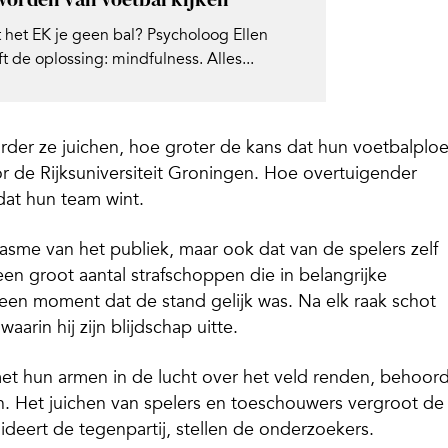
t het EK je geen bal? Psycholoog Ellen
t de oplossing: mindfulness. Alles...
der ze juichen, hoe groter de kans dat hun voetbalplo
oor de Rijksuniversiteit Groningen. Hoe overtuigender
dat hun team wint.
iasme van het publiek, maar ook dat van de spelers zelf
n groot aantal strafschoppen die in belangrijke
en moment dat de stand gelijk was. Na elk raak schot
rin hij zijn blijdschap uitte.
met hun armen in de lucht over het veld renden, behoor
on. Het juichen van spelers en toeschouwers vergroot de
ideert de tegenpartij, stellen de onderzoekers.