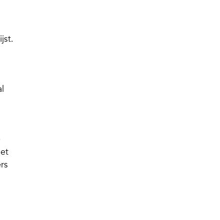
jst.
l
e
iet
rs