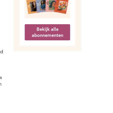
Bekijk alle
abonnementen
od
s
n