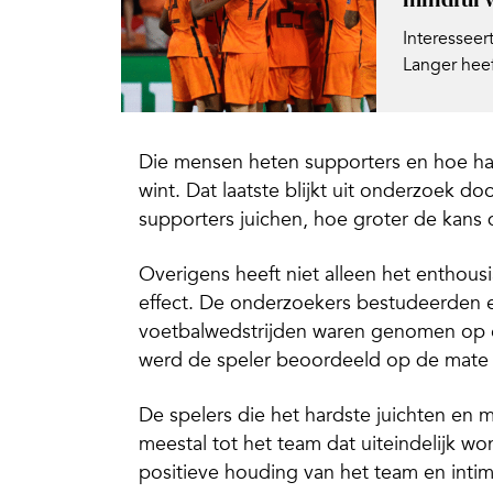
Interesseer
Langer heef
Die mensen heten supporters en hoe har
wint. Dat laatste blijkt uit onderzoek d
supporters juichen, hoe groter de kans 
Overigens heeft niet alleen het enthous
effect. De onderzoekers bestudeerden ee
voetbalwedstrijden waren genomen op e
werd de speler beoordeeld op de mate waa
De spelers die het hardste juichten en 
meestal tot het team dat uiteindelijk w
positieve houding van het team en intim