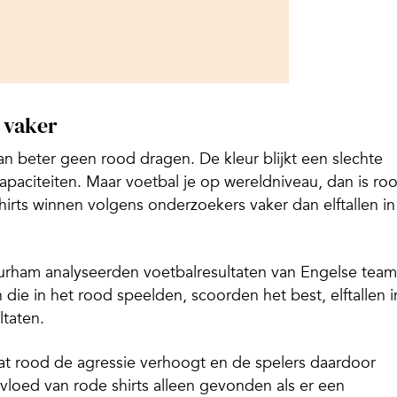
n vaker
an beter geen rood dragen. De kleur blijkt een slechte
paciteiten. Maar voetbal je op wereldniveau, dan is ro
e shirts winnen volgens onderzoekers vaker dan elftallen in
urham analyseerden voetbalresultaten van Engelse team
die in het rood speelden, scoorden het best, elftallen i
ltaten.
at rood de agressie verhoogt en de spelers daardoor
vloed van rode shirts alleen gevonden als er een