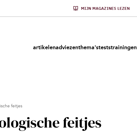
MIJN MAGAZINES LEZEN
artikelen
adviezen
thema's
tests
trainingen
sche feitjes
logische feitjes