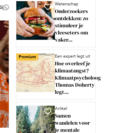
Wetenschap
Onderzoekers
ontdekken: zo
stimuleer je
vleeseters om
vaker...
Een expert legt uit
Premium
Hoe overleef je
klimaatangst?
Klimaatpsycholoog
Thomas Doherty
legt...
Artikel
Samen
wandelen voor
je mentale