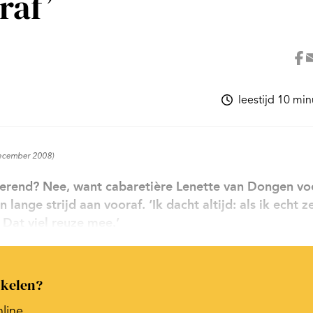
raf’
leestijd 10 mi
december 2008)
terend? Nee, want cabaretière Lenette van Dongen vo
lange strijd aan vooraf. ‘Ik dacht altijd: als ik echt z
 Dat viel reuze mee.’
ikelen?
nline