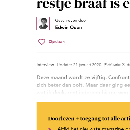
restje braaf is e
Geschreven door
Edwin Oden
Opslaan
Interview
Update: 21 januari 2020.
(Publicatie: 01 
Deze maand wordt ze vijftig. Confron
zich beter dan ooit. Maar daar ging een 
wat ik denk, rent iedereen bij me weg.
Doorlezen + toegang tot alle art
Altijd het nieuwste magazine o