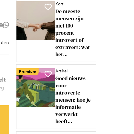
Kort
De meeste
mensen zijn
niet 100
procent
introvert of
nuten
extravert: wat
het...
Artikel
Premium
Goed nieuws
elt
voor
eg
introverte
mensen: hoe je
informatie
verwerkt
heeft...