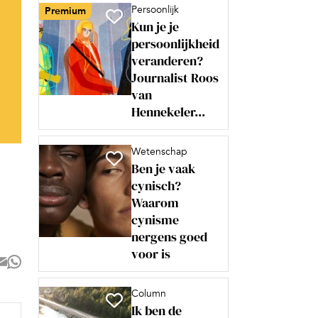
Persoonlijk
Premium
Kun je je
persoonlijkheid
veranderen?
Journalist Roos
van
Hennekeler...
Wetenschap
Ben je vaak
cynisch?
Waarom
cynisme
nergens goed
voor is
Column
Ik ben de