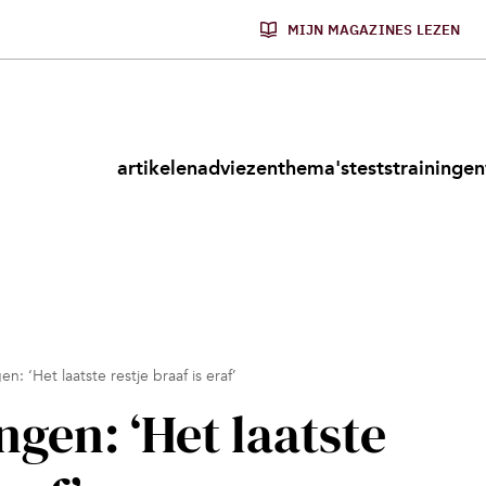
MIJN MAGAZINES LEZEN
artikelen
adviezen
thema's
tests
trainingen
: ‘Het laatste restje braaf is eraf’
gen: ‘Het laatste