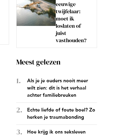
eeuwige
twijfelaar:
moet ik
loslaten of
juist
vasthouden?
Meest gelezen
Als je je ouders nooit meer
wilt zien: dit is het verhaal
achter familiebreuken
Echte liefde of foute boel? Zo
herken je traumabonding
Hoe krijg ik ons seksleven