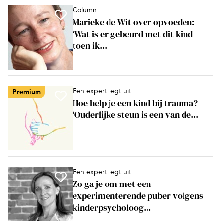
Column
Marieke de Wit over opvoeden:
‘Wat is er gebeurd met dit kind
toen ik...
Een expert legt uit
Premium
Hoe help je een kind bij trauma?
‘Ouderlijke steun is een van de...
Een expert legt uit
Zo ga je om met een
experimenterende puber volgens
kinderpsycholoog...