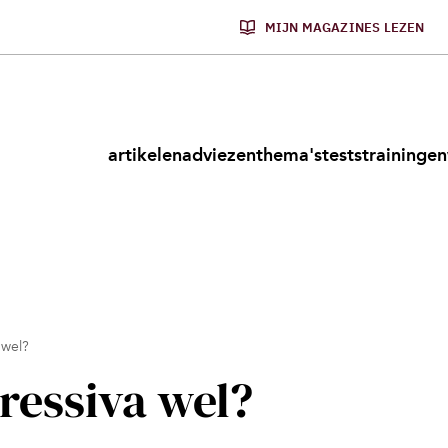
MIJN MAGAZINES LEZEN
artikelen
adviezen
thema's
tests
trainingen
 wel?
ressiva wel?