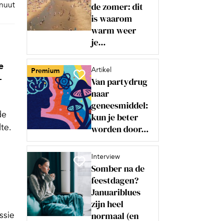
inuut
de zomer: dit
is waarom
warm weer
je...
e
Artikel
Premium
-
Van partydrug
naar
geneesmiddel:
de
kun je beter
te.
worden door...
Interview
Somber na de
feestdagen?
Januariblues
zijn heel
ssie
normaal (en