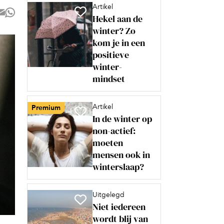
Artikel
Hekel aan de
winter? Zo
kom je in een
positieve
winter-
mindset
Artikel
Premium
In de winter op
non-actief:
moeten
mensen ook in
winterslaap?
Uitgelegd
Niet iedereen
wordt blij van