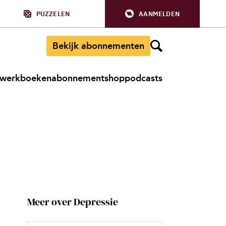
PUZZELEN
AANMELDEN
Bekijk abonnementen
werkboeken
abonnement
shop
podcasts
Meer over Depressie