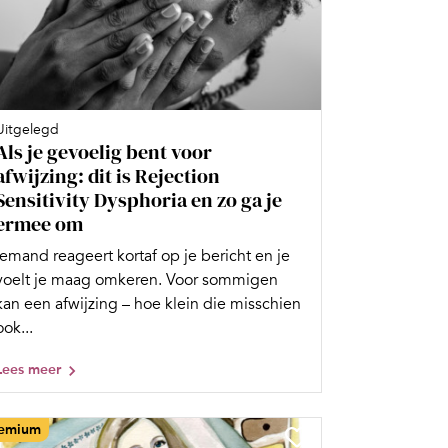
Uitgelegd
Als je gevoelig bent voor
afwijzing: dit is Rejection
Sensitivity Dysphoria en zo ga je
ermee om
Iemand reageert kortaf op je bericht en je
voelt je maag omkeren. Voor sommigen
kan een afwijzing – hoe klein die misschien
ook...
Lees meer
emium