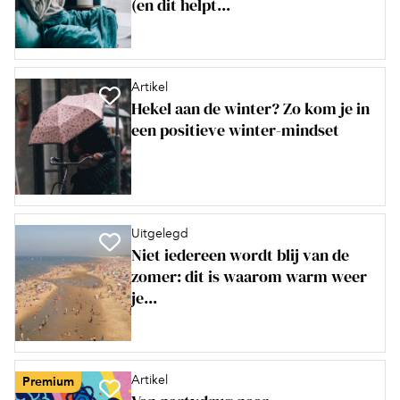
(en dit helpt...
Artikel
Hekel aan de winter? Zo kom je in
een positieve winter-mindset
Uitgelegd
Niet iedereen wordt blij van de
zomer: dit is waarom warm weer
je...
Artikel
Premium