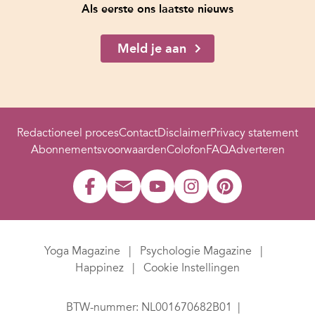
Als eerste ons laatste nieuws
Meld je aan
Redactioneel proces
Contact
Disclaimer
Privacy statement
Abonnementsvoorwaarden
Colofon
FAQ
Adverteren
Yoga Magazine
Psychologie Magazine
Happinez
Cookie Instellingen
BTW-nummer: NL001670682B01