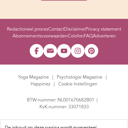
Redactioneel proces
Contact
Disclaimer
Privacy statement
Abonnementsvoorwaarden
Colofon
FAQ
Adverteren
Yoga Magazine
Psychologie Magazine
Happinez
Cookie Instellingen
BTW-nummer: NL001670682B01
KvK-nummer: 33071833
De inhoud op deze pagina wordt momenteel