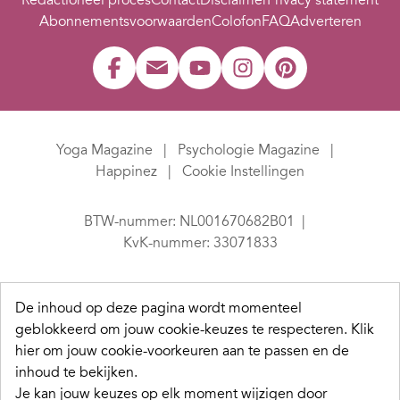
Redactioneel proces
Contact
Disclaimer
Privacy statement
Abonnementsvoorwaarden
Colofon
FAQ
Adverteren
Yoga Magazine
Psychologie Magazine
Happinez
Cookie Instellingen
BTW-nummer: NL001670682B01
KvK-nummer: 33071833
De inhoud op deze pagina wordt momenteel
geblokkeerd om jouw cookie-keuzes te respecteren.
Klik
hier om jouw cookie-voorkeuren aan te passen en de
inhoud te bekijken.
Je kan jouw keuzes op elk moment wijzigen door