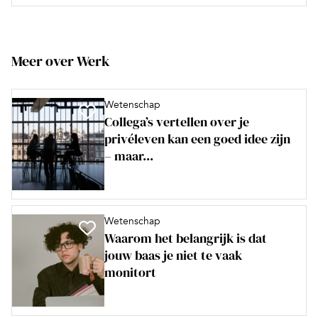
Meer over Werk
Wetenschap
Collega’s vertellen over je
privéleven kan een goed idee zijn
– maar...
Wetenschap
Waarom het belangrijk is dat
jouw baas je niet te vaak
monitort