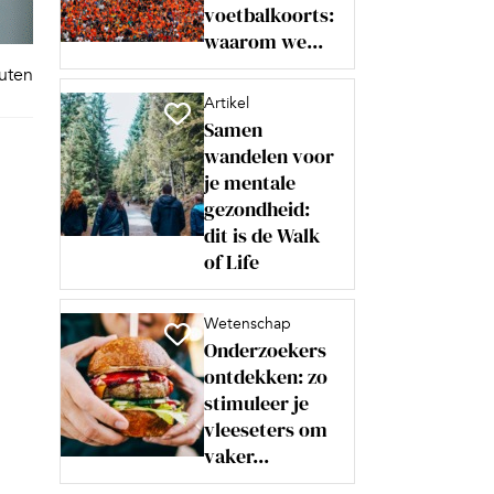
voetbalkoorts:
waarom we...
nuten
Artikel
Samen
wandelen voor
je mentale
gezondheid:
dit is de Walk
of Life
Wetenschap
Onderzoekers
ontdekken: zo
stimuleer je
vleeseters om
vaker...