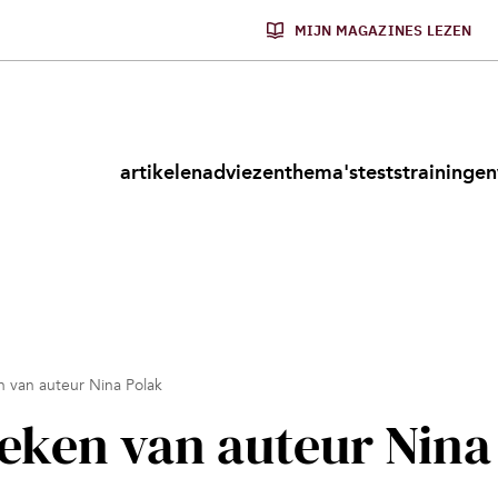
MIJN MAGAZINES LEZEN
artikelen
adviezen
thema's
tests
trainingen
n van auteur Nina Polak
oeken van auteur Nina