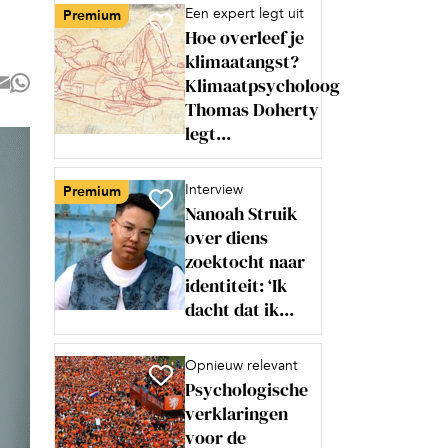
Een expert legt uit
Premium
Hoe overleef je
klimaatangst?
Klimaatpsycholoog
Thomas Doherty
legt...
Interview
Premium
Nanoah Struik
over diens
zoektocht naar
identiteit: ‘Ik
dacht dat ik...
Opnieuw relevant
Psychologische
verklaringen
voor de