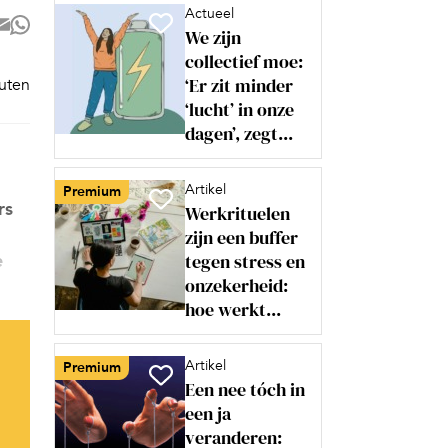
Actueel
We zijn
collectief moe:
‘Er zit minder
nuten
‘lucht’ in onze
dagen’, zegt...
Artikel
Premium
rs
Werkrituelen
zijn een buffer
tegen stress en
e
onzekerheid:
hoe werkt...
Artikel
Premium
Een nee tóch in
een ja
veranderen: