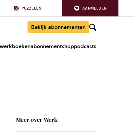
PUZZELEN
AANMELDEN
Bekijk abonnementen
werkboeken
abonnement
shop
podcasts
Meer over Werk