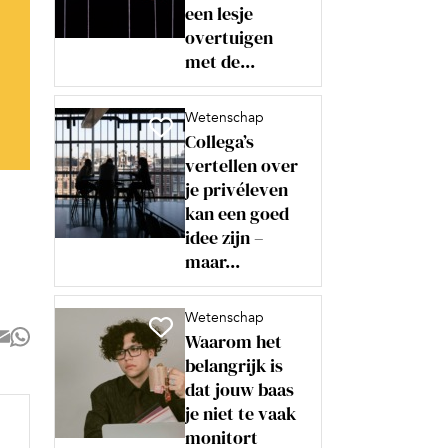
een lesje
overtuigen
met de...
Wetenschap
Collega’s
vertellen over
je privéleven
kan een goed
idee zijn –
maar...
Wetenschap
Waarom het
belangrijk is
dat jouw baas
je niet te vaak
monitort