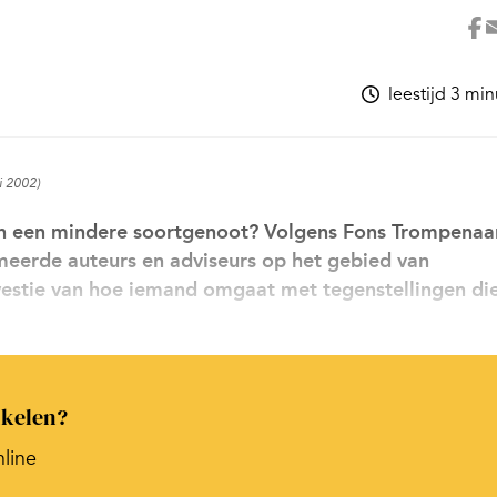
leestijd 3 mi
ni 2002)
an een mindere soortgenoot? Volgens Fons Trompenaa
eerde auteurs en adviseurs op het gebied van
 kwestie van hoe iemand omgaat met tegenstellingen di
ikelen?
nline