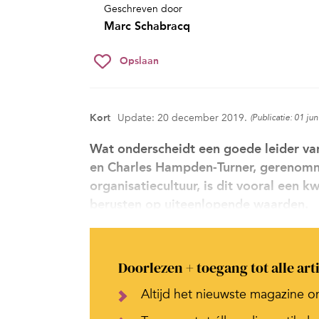
Geschreven door
Marc Schabracq
Opslaan
Kort
Update: 20 december 2019.
(Publicatie: 01 ju
Wat onderscheidt een goede leider v
en Charles Hampden-Turner, gerenomm
organisatiecultuur, is dit vooral een
berusten op uiteenlopende waarden.
Doorlezen + toegang tot alle art
Altijd het nieuwste magazine o