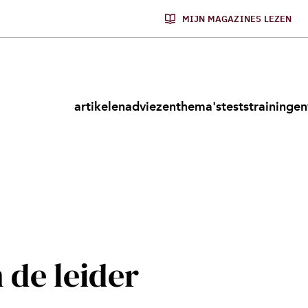
MIJN MAGAZINES LEZEN
artikelen
adviezen
thema's
tests
trainingen
 de leider