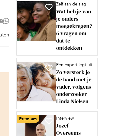
Zelf aan de slag
Wat heb je van
je ouders
meegekregen?
6 vragen om
nuten
dat te
ontdekken
Een expert legt uit
Zo versterk je
de band met je
vader, volgens
onderzoeker
Linda Nielsen
Interview
Premium
Jozef
Overeems