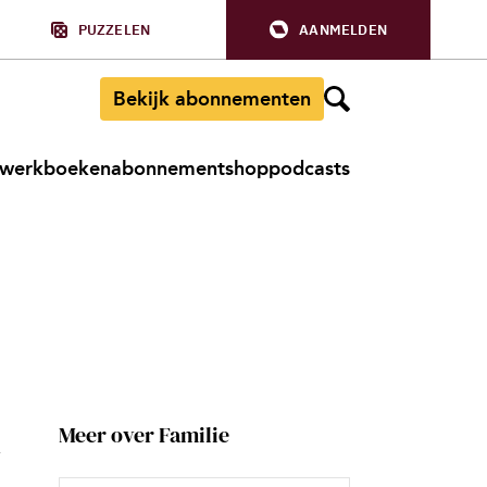
PUZZELEN
AANMELDEN
Bekijk abonnementen
werkboeken
abonnement
shop
podcasts
k
Meer over Familie