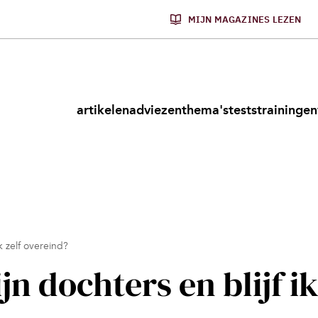
MIJN MAGAZINES LEZEN
artikelen
adviezen
thema's
tests
trainingen
k zelf overeind?
jn dochters en blijf i