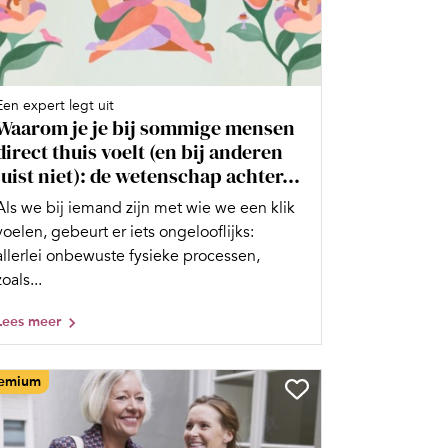
Een expert legt uit
Waarom je je bij sommige mensen
direct thuis voelt (en bij anderen
juist niet): de wetenschap achter...
Als we bij iemand zijn met wie we een klik
voelen, gebeurt er iets ongelooflijks:
allerlei onbewuste fysieke processen,
zoals...
Lees meer
emium