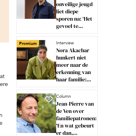
onveilige jeugd
liet diepe
sporen na: ‘Het
gevoel te...
Interview
Premium
Nora Akachar
hunkert niet
meer naar de
erkenning van
at
haar familie:...
dere
Column
Jean-Pierre van
de Ven over
n
familiepatronen:
e
‘En wat gebeurt
er dan,...