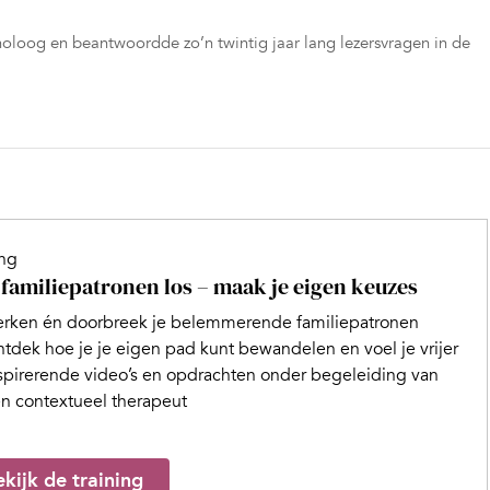
holoog en beantwoordde zo’n twintig jaar lang lezersvragen in de
ing
 familiepatronen los – maak je eigen keuzes
rken én doorbreek je belemmerende familiepatronen
tdek hoe je je eigen pad kunt bewandelen en voel je vrijer
spirerende video’s en opdrachten onder begeleiding van
n contextueel therapeut
kijk de training