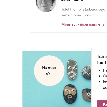
Jolet Plomp is (arbeids)psyc
vaste rubriek Consult.
Meer over deze expert
Train
Laat
Nu maar
He
69,-
On
In
ee
Be