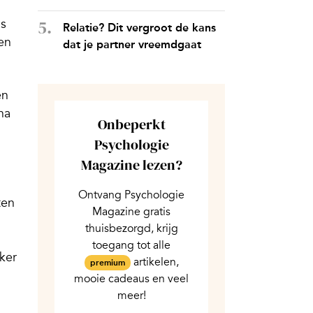
ls
Relatie? Dit vergroot de kans
ren
dat je partner vreemdgaat
en
na
Onbeperkt
Psychologie
Magazine lezen?
Ontvang Psychologie
ten
Magazine gratis
thuisbezorgd, krijg
toegang tot alle
ker
artikelen,
premium
mooie cadeaus en veel
meer!