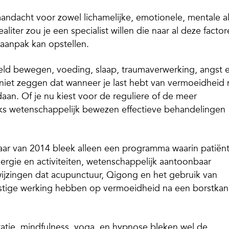
 aandacht voor zowel lichamelijke, emotionele, mentale a
liter zou je een specialist willen die naar al deze facto
 aanpak kan opstellen.
eeld bewegen, voeding, slaap, traumaverwerking, angst 
 niet zeggen dat wanneer je last hebt van vermoeidheid 
aan. Of je nu kiest voor de reguliere of de meer
jks wetenschappelijk bewezen effectieve behandelingen
najaar van 2014 bleek alleen een programma waarin patiën
rgie en activiteiten, wetenschappelijk aantoonbaar
nwijzingen dat acupunctuur, Qigong en het gebruik van
stige werking hebben op vermoeidheid na een borstkan
atie, mindfulness, yoga, en hypnose bleken wel de