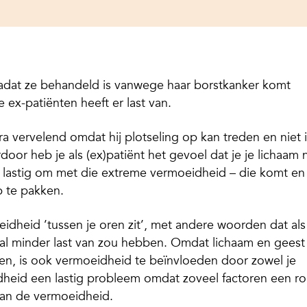
adat ze behandeld is vanwege haar borstkanker komt
 ex-patiënten heeft er last van.
 vervelend omdat hij plotseling op kan treden en niet 
erdoor heb je als (ex)patiënt het gevoel dat je je lichaam 
 lastig om met die extreme vermoeidheid – die komt en
p te pakken.
dheid ’tussen je oren zit’, met andere woorden dat als
val minder last van zou hebben. Omdat lichaam en geest 
n, is ook vermoeidheid te beïnvloeden door zowel je
dheid een lastig probleem omdat zoveel factoren een ro
van de vermoeidheid.