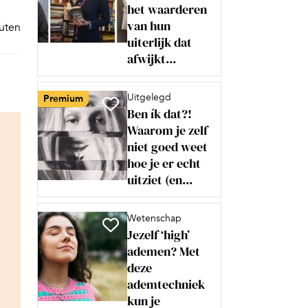
het waarderen
van hun
nuten
uiterlijk dat
afwijkt...
Uitgelegd
Premium
Ben ík dat?!
Waarom je zelf
niet goed weet
hoe je er echt
uitziet (en...
Wetenschap
Jezelf ‘high’
ademen? Met
deze
ademtechniek
kun je