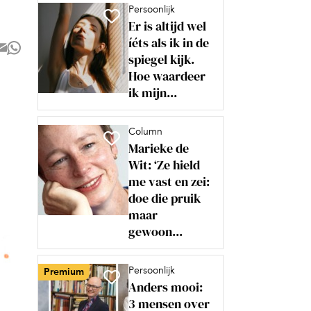
Persoonlijk
Er is altijd wel
íéts als ik in de
spiegel kijk.
Hoe waardeer
ik mijn...
Column
Marieke de
Wit: ‘Ze hield
me vast en zei:
doe die pruik
maar
gewoon...
Persoonlijk
Premium
Anders mooi:
3 mensen over