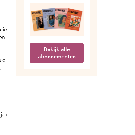
tie
en
Bekijk alle
abonnementen
eld
.
j
n
jaar