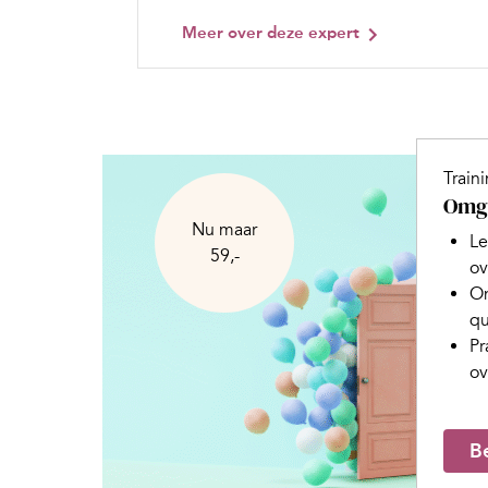
Meer over deze expert
Train
Omga
Nu maar
Le
59,-
ov
On
qu
Pr
ov
Be