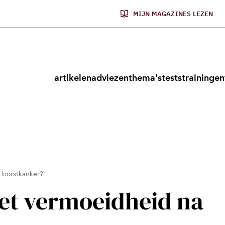
MIJN MAGAZINES LEZEN
artikelen
adviezen
thema's
tests
trainingen
 borstkanker?
et vermoeidheid na