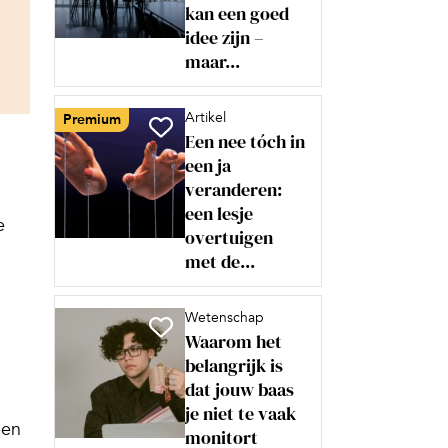
kan een goed
idee zijn –
maar...
Artikel
Premium
Een nee tóch in
een ja
veranderen:
een lesje
e
overtuigen
met de...
Wetenschap
Waarom het
belangrijk is
dat jouw baas
n
je niet te vaak
een
monitort