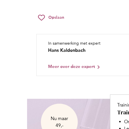
Opslaan
In samenwerking met expert
Hans Kaldenbach
Meer over deze expert
Train
Trai
Nu maar
On
49,-
Le