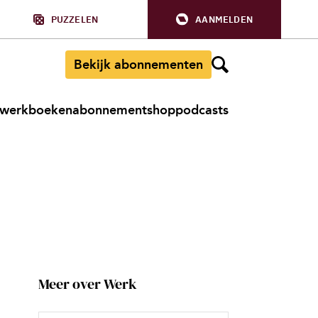
PUZZELEN
AANMELDEN
Bekijk abonnementen
werkboeken
abonnement
shop
podcasts
Meer over Werk