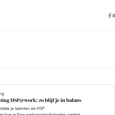
ing
ning HSP@work: zo blijf je in balans
tdek je talenten als HSP
er hoe je fijne werkomstandigheden creëert