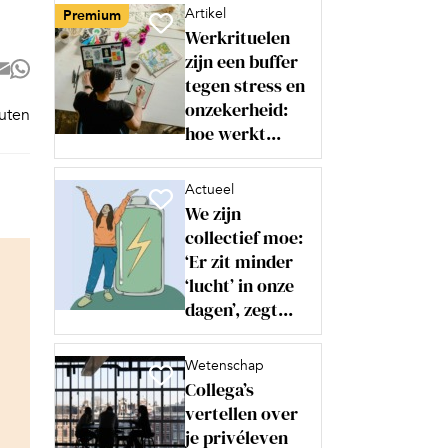
Artikel
Premium
Werkrituelen
zijn een buffer
tegen stress en
onzekerheid:
nuten
hoe werkt...
Actueel
We zijn
collectief moe:
‘Er zit minder
‘lucht’ in onze
dagen’, zegt...
Wetenschap
Collega’s
vertellen over
je privéleven