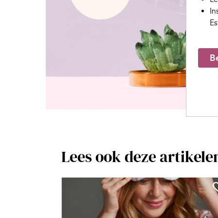
In
Es
Be
Lees ook deze artikele