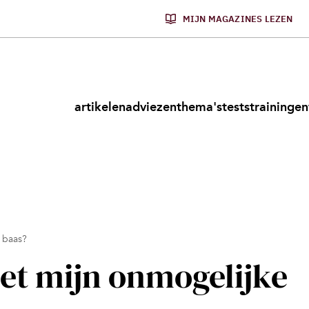
MIJN MAGAZINES LEZEN
artikelen
adviezen
thema's
tests
trainingen
 baas?
et mijn onmogelijke