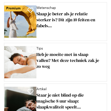
Wetenschap
Premium
Slaap je beter als je relatie
sterker is? Dit zijn 10 feiten en
fabels...
Tips
Heb je moeite met in slaap
vallen? Met deze techniek zak je
zo weg
Artikel
Staar je niet blind op die
magische 8 uur slaap:
slaapkwaliteit speelt...