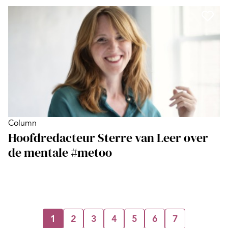
Column
Hoofdredacteur Sterre van Leer over
de mentale #metoo
1
2
3
4
5
6
7