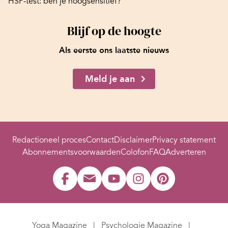
HSP-test: ben je hoogsensitief?
Blijf op de hoogte
Als eerste ons laatste nieuws
Meld je aan
Redactioneel proces
Contact
Disclaimer
Privacy statement
Abonnementsvoorwaarden
Colofon
FAQ
Adverteren
Yoga Magazine
Psychologie Magazine