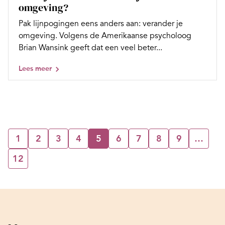
omgeving?
Pak lijnpogingen eens anders aan: verander je
omgeving. Volgens de Amerikaanse psycholoog
Brian Wansink geeft dat een veel beter...
Lees meer
1
2
3
4
5
6
7
8
9
…
12