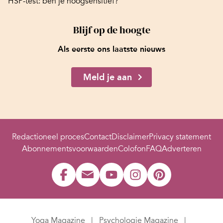
HSP-test: ben je hoogsensitief?
Blijf op de hoogte
Als eerste ons laatste nieuws
Meld je aan
Redactioneel proces
Contact
Disclaimer
Privacy statement
Abonnementsvoorwaarden
Colofon
FAQ
Adverteren
Yoga Magazine
Psychologie Magazine