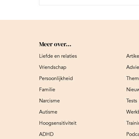
Meer over...
Liefde en relaties
Artik
Vriendschap
Advi
Persoonlijkheid
Them
Familie
Nieuw
Narcisme
Tests
Autisme
Werk
Hoogsensitiviteit
Train
ADHD
Podca