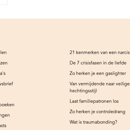
elen
21 kenmerken van een narcis
ezen
De 7 crisisfasen in de liefde
a's
Zo herken je een gaslighter
sbrief
Van vermijdende naar veilige
hechtingsstijl
Laat familiepatronen los
boeken
Zo herken je controledrang
ingen
Wat is traumabonding?
sts