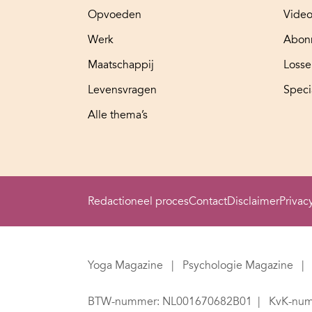
Opvoeden
Video
Werk
Abon
Maatschappij
Loss
Levensvragen
Speci
Alle thema’s
Redactioneel proces
Contact
Disclaimer
Privac
Yoga Magazine
Psychologie Magazine
BTW-nummer: NL001670682B01
KvK-num