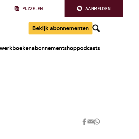
PUZZELEN
AANMELDEN
Bekijk abonnementen
werkboeken
abonnement
shop
podcasts