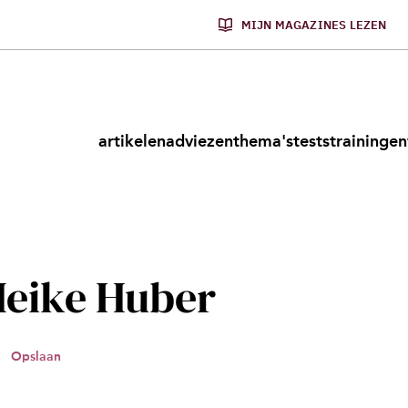
MIJN MAGAZINES LEZEN
artikelen
adviezen
thema's
tests
trainingen
eike Huber
Opslaan