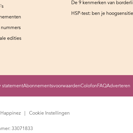
De 9 kenmerken van borderl
's
HSP-test: ben je hoogsensitie
nementen
e nummers
ale edities
y statement
Abonnementsvoorwaarden
Colofon
FAQ
Adverteren
Happinez
Cookie Instellingen
mer: 33071833