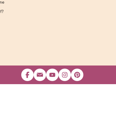
ine
f?