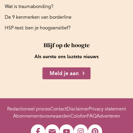
Wat is traumabonding?
De 9 kenmerken van borderline
HSP-test: ben je hoogsensitief?
Blijf op de hoogte
Als eerste ons laatste nieuws
Meld je aan
Redactioneel proces
Contact
Disclaimer
Privacy statement
Abonnementsvoorwaarden
Colofon
FAQ
Adverteren