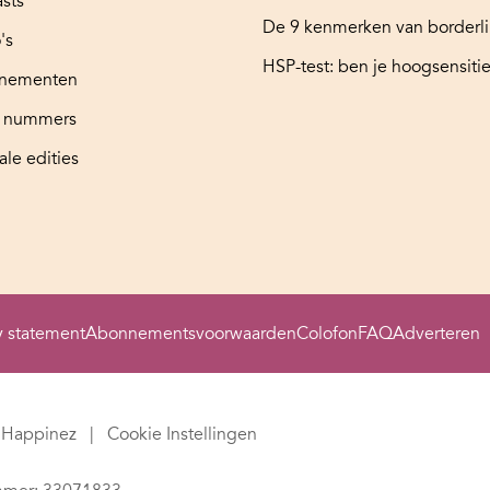
sts
De 9 kenmerken van borderl
's
HSP-test: ben je hoogsensitie
nementen
e nummers
ale edities
y statement
Abonnementsvoorwaarden
Colofon
FAQ
Adverteren
Happinez
Cookie Instellingen