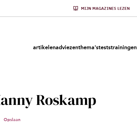
MIJN MAGAZINES LEZEN
artikelen
adviezen
thema's
tests
trainingen
anny Roskamp
Opslaan