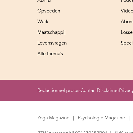
ADHD
Podca
Opvoeden
Video
Werk
Abon
Maatschappij
Loss
Levensvragen
Speci
Alle thema’s
Redactioneel proces
Contact
Disclaimer
Privac
Yoga Magazine
Psychologie Magazine