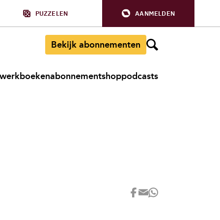
PUZZELEN
AANMELDEN
Bekijk abonnementen
werkboeken
abonnement
shop
podcasts