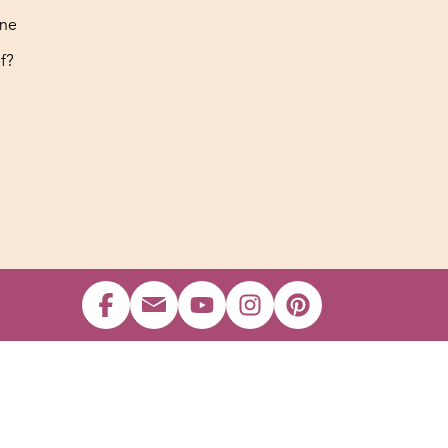
ine
f?