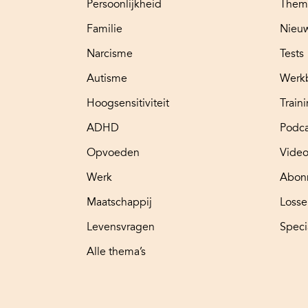
Persoonlijkheid
Them
Familie
Nieuw
Narcisme
Tests
Autisme
Werk
Hoogsensitiviteit
Train
ADHD
Podca
Opvoeden
Video
Werk
Abon
Maatschappij
Loss
Levensvragen
Speci
Alle thema’s