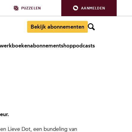
PUZZELEN
AANMELDEN
Bekijk abonnementen
werkboeken
abonnement
shop
podcasts
eur.
en
Lieve Dot
, een bundeling van