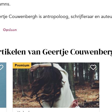
umns.
rtje Couwenbergh is antropoloog, schrijfleraar en auteu
Opslaan
rtikelen van Geertje Couwenber
Premium