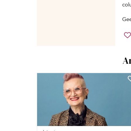
col
Gee
A