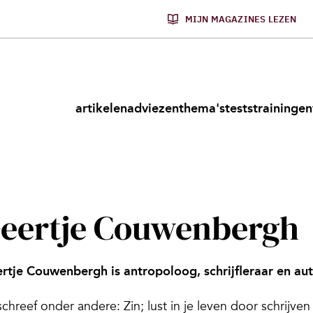
MIJN MAGAZINES LEZEN
artikelen
adviezen
thema's
tests
trainingen
eertje Couwenbergh
rtje Couwenbergh is antropoloog, schrijfleraar en aut
schreef onder andere:
Zin; lust in je leven door schrijven