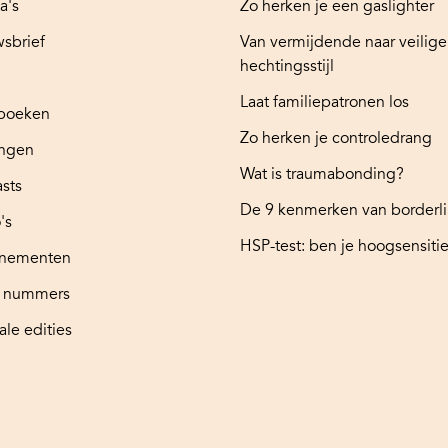
a's
Zo herken je een gaslighter
sbrief
Van vermijdende naar veilige
hechtingsstijl
Laat familiepatronen los
boeken
Zo herken je controledrang
ingen
Wat is traumabonding?
sts
De 9 kenmerken van borderl
's
HSP-test: ben je hoogsensitie
nementen
e nummers
ale edities