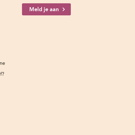
Meld je aan
ine
f?