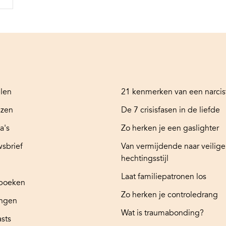
elen
21 kenmerken van een narcis
ezen
De 7 crisisfasen in de liefde
a's
Zo herken je een gaslighter
sbrief
Van vermijdende naar veilige
hechtingsstijl
Laat familiepatronen los
boeken
Zo herken je controledrang
ingen
Wat is traumabonding?
sts