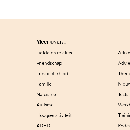
Meer over...
Liefde en relaties
Artik
Vriendschap
Advi
Persoonlijkheid
Them
Familie
Nieuw
Narcisme
Tests
Autisme
Werk
Hoogsensitiviteit
Train
ADHD
Podca