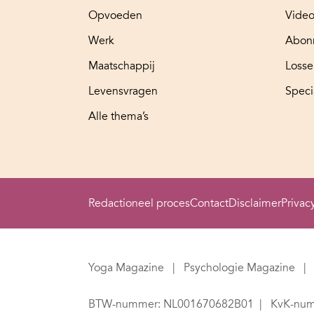
Opvoeden
Video
Werk
Abon
Maatschappij
Loss
Levensvragen
Speci
Alle thema’s
Redactioneel proces
Contact
Disclaimer
Privac
Yoga Magazine
Psychologie Magazine
BTW-nummer: NL001670682B01
KvK-num