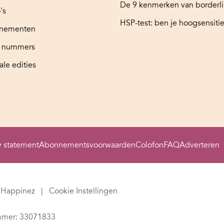
De 9 kenmerken van borderl
's
HSP-test: ben je hoogsensitie
nementen
e nummers
ale edities
y statement
Abonnementsvoorwaarden
Colofon
FAQ
Adverteren
Happinez
Cookie Instellingen
mer: 33071833