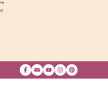
ine
f?