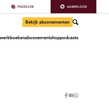
PUZZELEN
AANMELDEN
Bekijk abonnementen
werkboeken
abonnement
shop
podcasts