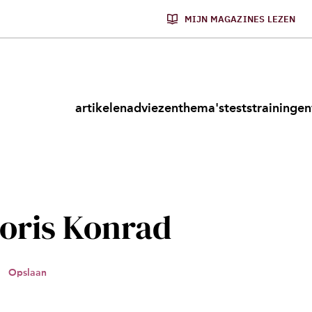
MIJN MAGAZINES LEZEN
artikelen
adviezen
thema's
tests
trainingen
oris Konrad
Opslaan