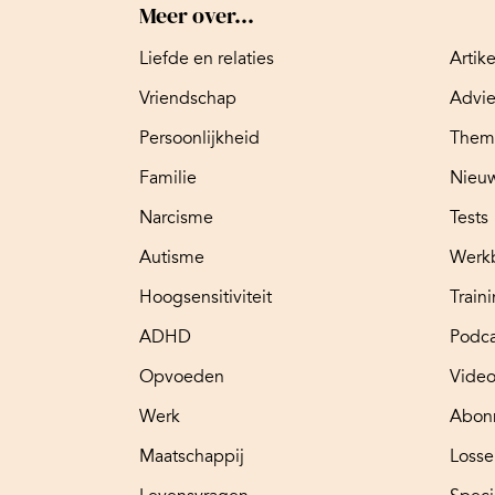
Meer over...
Liefde en relaties
Artik
Vriendschap
Advi
Persoonlijkheid
Them
Familie
Nieuw
Narcisme
Tests
Autisme
Werk
Hoogsensitiviteit
Train
ADHD
Podca
Opvoeden
Video
Werk
Abon
Maatschappij
Loss