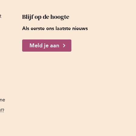
Blijf op de hoogte
t
Als eerste ons laatste nieuws
Meld je aan
ine
f?