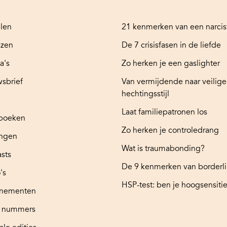
elen
21 kenmerken van een narcis
ezen
De 7 crisisfasen in de liefde
a's
Zo herken je een gaslighter
sbrief
Van vermijdende naar veilige
hechtingsstijl
Laat familiepatronen los
boeken
Zo herken je controledrang
ingen
Wat is traumabonding?
sts
De 9 kenmerken van borderl
's
HSP-test: ben je hoogsensitie
nementen
e nummers