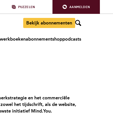
PUZZELEN
AANMELDEN
Bekijk abonnementen
werkboeken
abonnement
shop
podcasts
merkstrategie en het commerciële
owel het tijdschrift, als de website,
wste initiatief Mind.You.