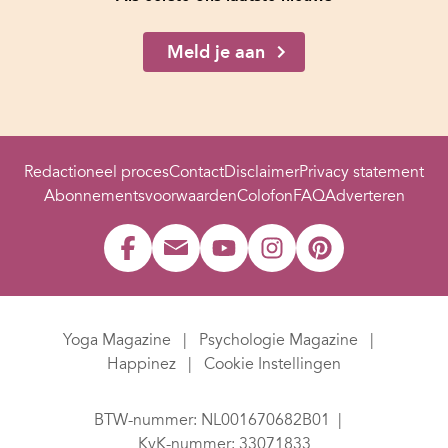
Meld je aan
Redactioneel proces
Contact
Disclaimer
Privacy statement
Abonnementsvoorwaarden
Colofon
FAQ
Adverteren
Yoga Magazine
Psychologie Magazine
Happinez
Cookie Instellingen
BTW-nummer: NL001670682B01
KvK-nummer: 33071833