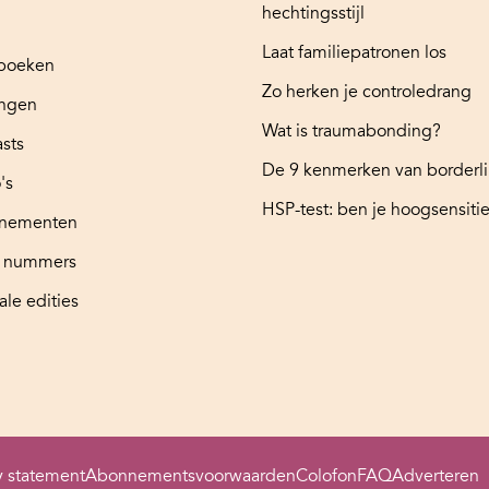
hechtingsstijl
Laat familiepatronen los
boeken
Zo herken je controledrang
ingen
Wat is traumabonding?
sts
De 9 kenmerken van borderl
's
HSP-test: ben je hoogsensitie
nementen
e nummers
ale edities
y statement
Abonnementsvoorwaarden
Colofon
FAQ
Adverteren