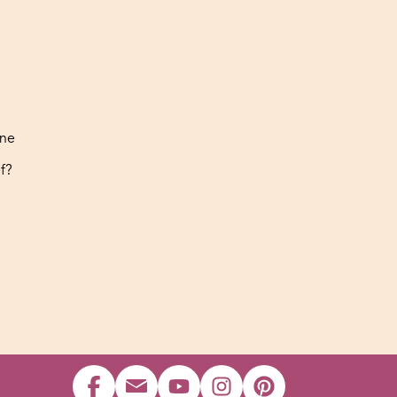
ine
f?