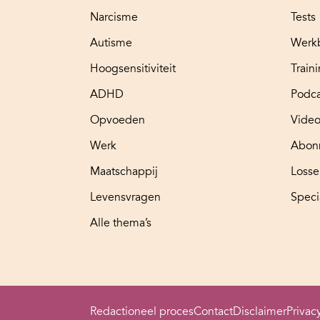
Narcisme
Tests
Autisme
Werk
Hoogsensitiviteit
Train
ADHD
Podca
Opvoeden
Video
Werk
Abon
Maatschappij
Loss
Levensvragen
Speci
Alle thema’s
Redactioneel proces
Contact
Disclaimer
Privac