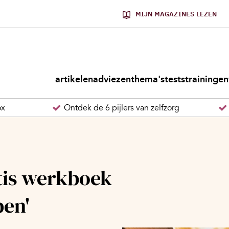
MIJN MAGAZINES LEZEN
artikelen
adviezen
thema's
tests
trainingen
ox
Ontdek de 6 pijlers van zelfzorg
tis werkboek
pen'