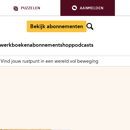
PUZZELEN
AANMELDEN
Bekijk abonnementen
werkboeken
abonnement
shop
podcasts
Vind jouw rustpunt in een wereld vol beweging
Ontvan