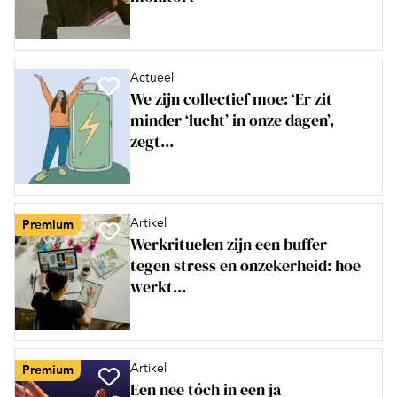
Actueel
We zijn collectief moe: ‘Er zit
minder ‘lucht’ in onze dagen’,
zegt...
Artikel
Premium
Werkrituelen zijn een buffer
tegen stress en onzekerheid: hoe
werkt...
Artikel
Premium
Een nee tóch in een ja