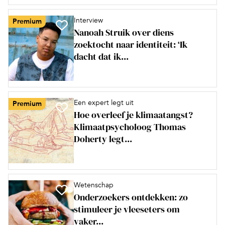
Interview
Premium
Nanoah Struik over diens
zoektocht naar identiteit: ‘Ik
dacht dat ik...
Een expert legt uit
Premium
Hoe overleef je klimaatangst?
Klimaatpsycholoog Thomas
Doherty legt...
Wetenschap
Onderzoekers ontdekken: zo
stimuleer je vleeseters om
vaker...