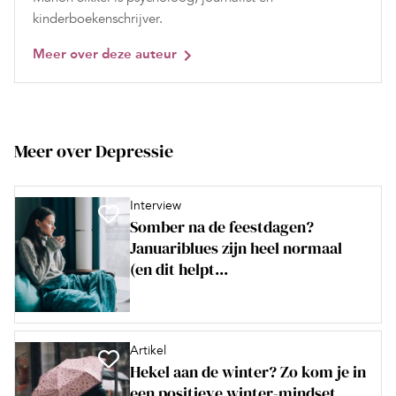
kinderboekenschrijver.
Meer over deze auteur
Meer over Depressie
Interview
Somber na de feestdagen?
Januariblues zijn heel normaal
(en dit helpt...
Artikel
Hekel aan de winter? Zo kom je in
een positieve winter-mindset