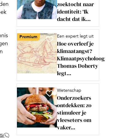
zoektocht naar
gden
identiteit: ‘Ik
oek
dacht dat ik...
nnis
Een expert legt uit
Premium
Hoe overleef je
ngen
klimaatangst?
in
Klimaatpsycholoog
Thomas Doherty
legt...
Wetenschap
Onderzoekers
ontdekken: zo
stimuleer je
vleeseters om
vaker...