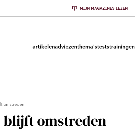
MIJN MAGAZINES LEZEN
artikelen
adviezen
thema's
tests
trainingen
jft omstreden
 blijft omstreden