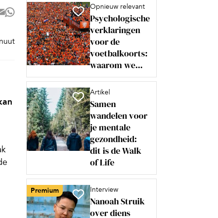
Opnieuw relevant
Psychologische
verklaringen
voor de
inuut
voetbalkoorts:
waarom we...
Artikel
kan
Samen
wandelen voor
je mentale
gezondheid:
ak
dit is de Walk
of Life
de
Interview
Premium
Nanoah Struik
over diens