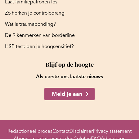
Laat familiepatronen los
Zo herken je controledrang
Wat is traumabonding?
De 9 kenmerken van borderline
HSP-test: ben je hoogsensitief?
Blijf op de hoogte
Als eerste ons laatste nieuws
Meld je aan
Redactioneel proces
Contact
Disclaimer
Privacy statement
Abonnementsvoorwaarden
Colofon
FAQ
Adverteren