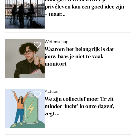
privéleven kan een goed idee zijn
– maar...
Wetenschap
Waarom het belangrijk is dat
jouw baas je niet te vaak
monitort
Actueel
We zijn collectief moe: ‘Er zit
minder ‘lucht’ in onze dagen’,
zegt...