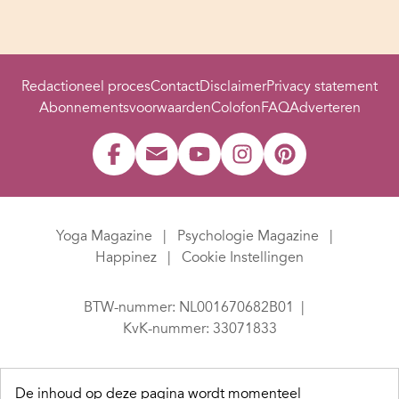
Redactioneel proces
Contact
Disclaimer
Privacy statement
Abonnementsvoorwaarden
Colofon
FAQ
Adverteren
Yoga Magazine
Psychologie Magazine
Happinez
Cookie Instellingen
BTW-nummer: NL001670682B01
KvK-nummer: 33071833
De inhoud op deze pagina wordt momenteel