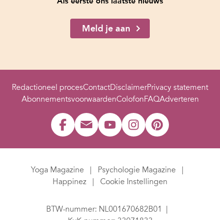
Als eerste ons laatste nieuws
Meld je aan
Redactioneel proces
Contact
Disclaimer
Privacy statement
Abonnementsvoorwaarden
Colofon
FAQ
Adverteren
Yoga Magazine
Psychologie Magazine
Happinez
Cookie Instellingen
BTW-nummer: NL001670682B01