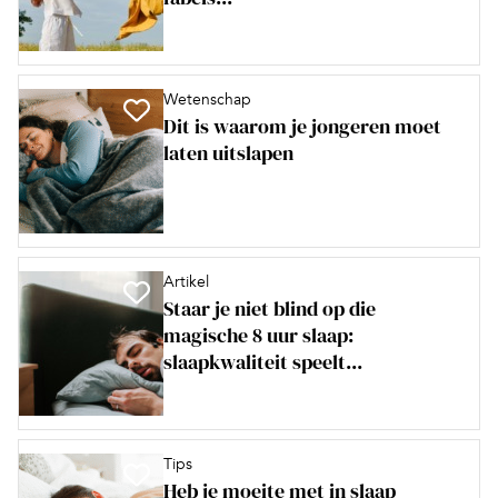
Wetenschap
Dit is waarom je jongeren moet
laten uitslapen
Artikel
Staar je niet blind op die
magische 8 uur slaap:
slaapkwaliteit speelt...
Tips
Heb je moeite met in slaap