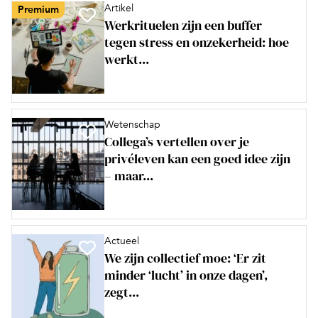
Artikel
Premium
Werkrituelen zijn een buffer
tegen stress en onzekerheid: hoe
werkt...
Wetenschap
Collega’s vertellen over je
privéleven kan een goed idee zijn
– maar...
Actueel
We zijn collectief moe: ‘Er zit
minder ‘lucht’ in onze dagen’,
zegt...