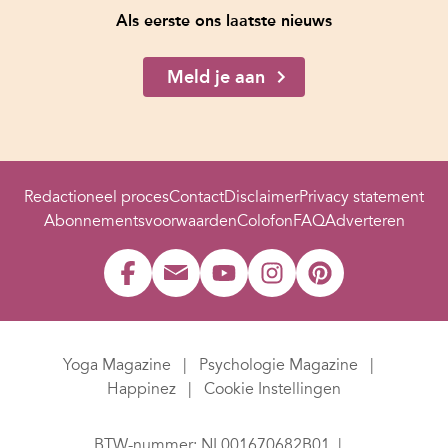
Als eerste ons laatste nieuws
Meld je aan
Redactioneel proces
Contact
Disclaimer
Privacy statement
Abonnementsvoorwaarden
Colofon
FAQ
Adverteren
Yoga Magazine
Psychologie Magazine
Happinez
Cookie Instellingen
BTW-nummer: NL001670682B01