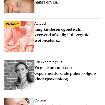
hangt ervan...
Actueel
Premium
Enig kinderen egoïstisch,
verwend of zielig? Dit zegt de
wetenschap...
Een expert legt uit
Zo ga je om met een
experimenterende puber volgens
kinderpsycholoog...
Column