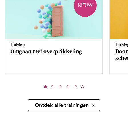
NIEUW
Training
Trainin
Omgaan met overprikkeling
Door
sche
Ontdek alle trainingen