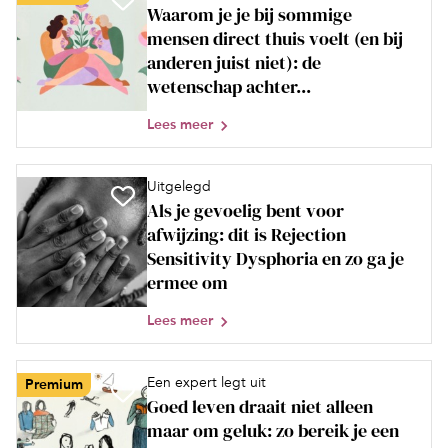
Waarom je je bij sommige
mensen direct thuis voelt (en bij
anderen juist niet): de
wetenschap achter...
Lees meer
Uitgelegd
Als je gevoelig bent voor
afwijzing: dit is Rejection
Sensitivity Dysphoria en zo ga je
ermee om
Lees meer
Een expert legt uit
Premium
Goed leven draait niet alleen
maar om geluk: zo bereik je een