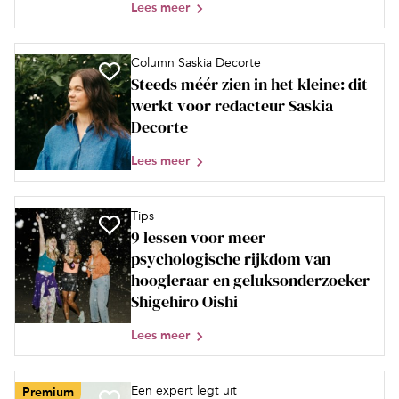
Lees meer
Column Saskia Decorte
Steeds méér zien in het kleine: dit
werkt voor redacteur Saskia
Decorte
Lees meer
Tips
9 lessen voor meer
psychologische rijkdom van
hoogleraar en geluksonderzoeker
Shigehiro Oishi
Lees meer
Een expert legt uit
Premium