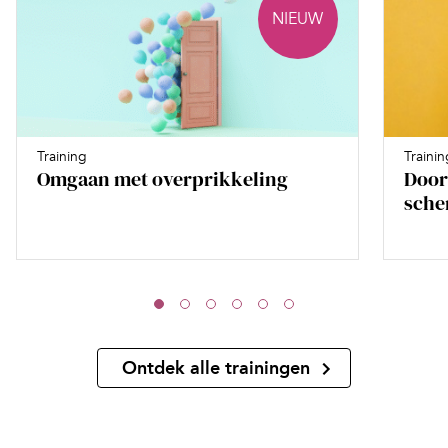
NIEUW
Training
Trainin
Omgaan met overprikkeling
Door
sche
Ontdek alle trainingen