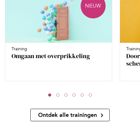
NIEUW
Training
Trainin
Omgaan met overprikkeling
Door
sche
Ontdek alle trainingen