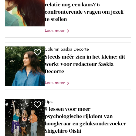
relatie nog een kans? 6
confronterende vragen om jezelf
te stellen
Lees meer
Column Saskia Decorte
Steeds méér zien in het kleine: dit
werkt voor redacteur Saskia
Decorte
Lees meer
Tips
9 lessen voor meer
psychologische rijkdom van
hoogleraar en geluksonderzoeker
Shigehiro Oishi