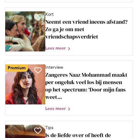
Kort
Neemt een vriend ineens afstand?
Zo ga je om met
vriendschapsverdriet
Lees meer
Interview
Premium
Zangeres Naaz Mohammad maakt
per ongeluk veel los bij mensen
op het spectrum: ‘Door mijn fans
weet...
Lees meer
Tips
Is de liefde over of heeft de