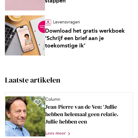
stappen’
Levensvragen
Download het gratis werkboek
‘Schrijf een brief aan je
toekomstige ik’
Laatste artikelen
Column
Jean-Pierre van de Ven: ‘Jullie
hebben helemaal geen relatie.
Jullie hebben een
Lees meer