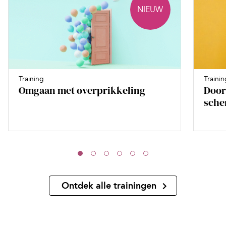
NIEUW
Training
Trainin
Omgaan met overprikkeling
Door
sche
Ontdek alle trainingen